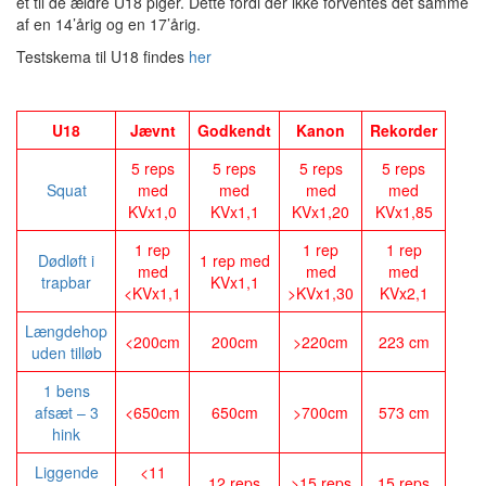
et til de ældre U18 piger. Dette fordi der ikke forventes det samme
af en 14’årig og en 17’årig.
Testskema til U18 findes
her
U18
Jævnt
Godkendt
Kanon
Rekorder
5 reps
5 reps
5 reps
5 reps
Squat
med
med
med
med
KVx1,0
KVx1,1
KVx1,20
KVx1,85
1 rep
1 rep
1 rep
Dødløft i
1 rep med
med
med
med
trapbar
KVx1,1
<KVx1,1
>KVx1,30
KVx2,1
Længdehop
<200cm
200cm
>220cm
223 cm
uden tilløb
1 bens
afsæt – 3
<650cm
650cm
>700cm
573 cm
hink
Liggende
<11
12 reps
>15 reps
15 reps