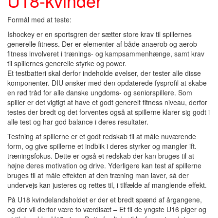
U18-kvinder
Formål med at teste:
Ishockey er en sportsgren der sætter store krav til spillernes
generelle fitness. Der er elementer af både anaerob og aerob
fitness involveret i trænings- og kampsammenhænge, samt krav
til spillernes generelle styrke og power.
Et testbatteri skal derfor indeholde øvelser, der tester alle disse
komponenter. DIU ønsker med den opdaterede fysprofil at skabe
en rød tråd for alle danske ungdoms- og seniorspillere. Som
spiller er det vigtigt at have et godt generelt fitness niveau, derfor
testes der bredt og det forventes også at spillerne klarer sig godt i
alle test og har god balance i deres resultater.
Testning af spillerne er et godt redskab til at måle nuværende
form, og give spillerne et indblik i deres styrker og mangler ift.
træningsfokus. Dette er også et redskab der kan bruges til at
højne deres motivation og drive. Yderligere kan test af spillerne
bruges til at måle effekten af den træning man laver, så der
undervejs kan justeres og rettes til, i tilfælde af manglende effekt.
På U18 kvindelandsholdet er der et bredt spænd af årgangene,
og der vil derfor være to værdisæt – Et til de yngste U16 piger og