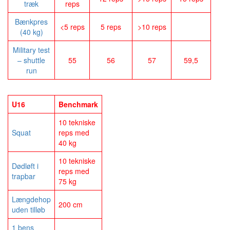
træk
reps
Bænkpres
<5 reps
5 reps
>10 reps
(40 kg)
Military test
– shuttle
55
56
57
59,5
run
U16
Benchmark
10 tekniske
Squat
reps med
40 kg
10 tekniske
Dødløft i
reps med
trapbar
75 kg
Længdehop
200 cm
uden tilløb
1 bens