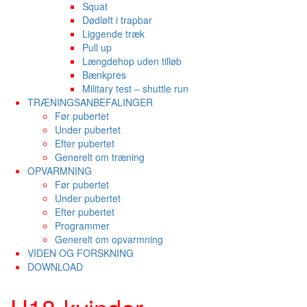
Squat
Dødløft i trapbar
Liggende træk
Pull up
Længdehop uden tilløb
Bænkpres
Military test – shuttle run
TRÆNINGSANBEFALINGER
Før pubertet
Under pubertet
Efter pubertet
Generelt om træning
OPVARMNING
Før pubertet
Under pubertet
Efter pubertet
Programmer
Generelt om opvarmning
VIDEN OG FORSKNING
DOWNLOAD